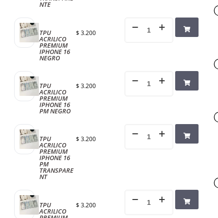
NTE
TPU
$
3.200
ACRILICO
PREMIUM
IPHONE 16
NEGRO
TPU
$
3.200
ACRILICO
PREMIUM
IPHONE 16
PM NEGRO
TPU
$
3.200
ACRILICO
PREMIUM
IPHONE 16
PM
TRANSPARE
NT
TPU
$
3.200
ACRILICO
PREMIUM