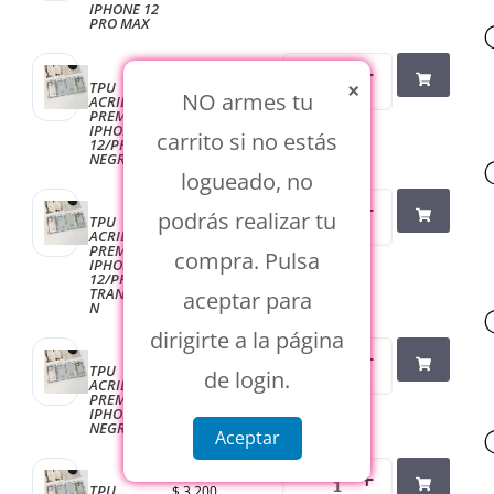
IPHONE 12
PRO MAX
×
TPU
$
3.200
NO armes tu
ACRILICO
PREMIUM
IPHONE
carrito si no estás
12/PRO
NEGRO
logueado, no
podrás realizar tu
TPU
$
3.200
ACRILICO
PREMIUM
compra. Pulsa
IPHONE
12/PRO
TRANSPARE
aceptar para
N
dirigirte a la página
TPU
$
3.200
de login.
ACRILICO
PREMIUM
IPHONE 13
NEGRO
Aceptar
TPU
$
3.200