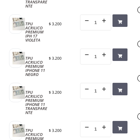
TRANSPARE
NTE
TPU
$
3.200
ACRILICO
PREMIUM
IPH 17
VIOLETA
TPU
$
3.200
ACRILICO
PREMIUM
IPHONE 11
NEGRO
TPU
$
3.200
ACRILICO
PREMIUM
IPHONE 11
TRANSPARE
NTE
TPU
$
3.200
ACRILICO
PREMIUM