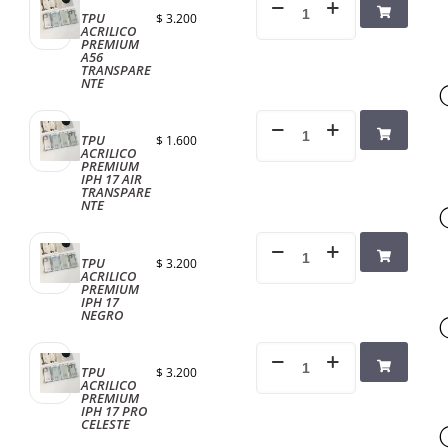
TPU
$
3.200
ACRILICO
PREMIUM
A56
TRANSPARE
NTE
TPU
$
1.600
ACRILICO
PREMIUM
IPH 17 AIR
TRANSPARE
NTE
TPU
$
3.200
ACRILICO
PREMIUM
IPH 17
NEGRO
TPU
$
3.200
ACRILICO
PREMIUM
IPH 17 PRO
CELESTE