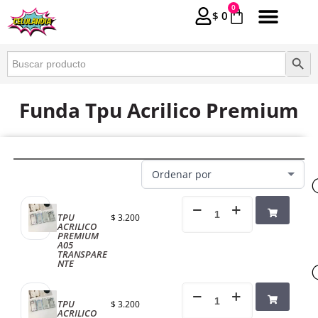
0
$
0
Buscar:
Botón 
Funda Tpu Acrilico Premium
TPU
$
3.200
ACRILICO
PREMIUM
A05
TRANSPARE
NTE
TPU
$
3.200
ACRILICO