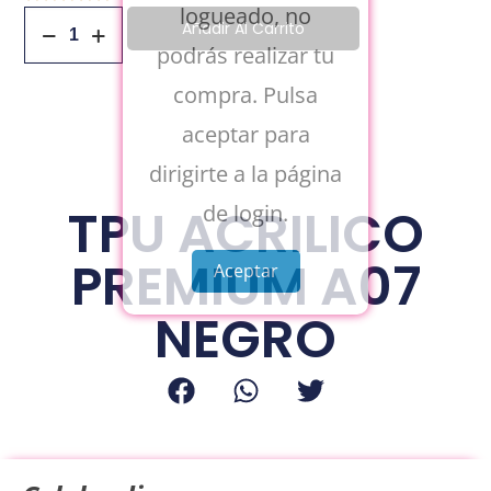
logueado, no
Añadir Al Carrito
podrás realizar tu
compra. Pulsa
aceptar para
dirigirte a la página
TPU ACRILICO
de login.
PREMIUM A07
Aceptar
NEGRO