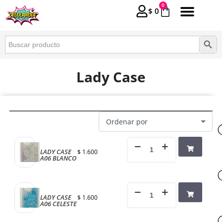
0
$
0
Buscar:
Botón 
Lady Case
LADY CASE
$
1.600
A06 BLANCO
LADY CASE
$
1.600
A06 CELESTE