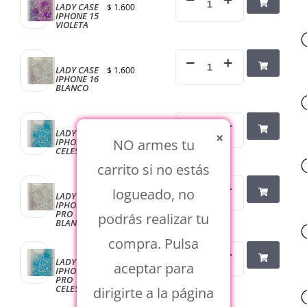
LADY CASE
$
1.600
IPHONE 15
VIOLETA
LADY CASE
$
1.600
IPHONE 16
BLANCO
LADY CASE
$
1.600
×
NO armes tu
IPHONE 16
CELESTE
carrito si no estás
logueado, no
LADY CASE
$
1.600
IPHONE 16
PRO
podrás realizar tu
BLANCO
compra. Pulsa
LADY CASE
$
1.600
aceptar para
IPHONE 16
PRO
CELESTE
dirigirte a la página