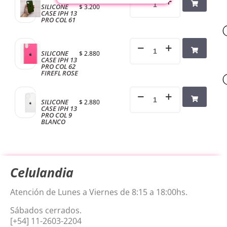
SILICONE
$
3.200
CASE IPH 13
PRO COL 61
SILICONE
$
2.880
CASE IPH 13
PRO COL 62
FIREFL ROSE
SILICONE
$
2.880
CASE IPH 13
PRO COL 9
BLANCO
Celulandia
Atención de Lunes a Viernes de 8:15 a 18:00hs.
Sábados cerrados.
[+54] 11-2603-2204