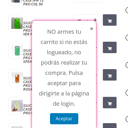
CASE IPH 13
PRO COL 50
SILICONE
$
2.880
CASE IPH 13
×
PRO COL 53
NO armes tu
VER FLUO
carrito si no estás
SILICONE
$
2.880
logueado, no
CASE IPH 13
PRO COL 58
podrás realizar tu
SPEARMINT
compra. Pulsa
SILICONE
$
2.880
CASE IPH 13
aceptar para
PRO COL 59
ROSA CLARO
dirigirte a la página
de login.
SILICONE
$
3.200
CASE IPH 13
PRO COL 60
Aceptar