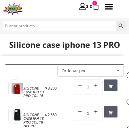
0
$
0
Buscar:
Botón 
Silicone case iphone 13 PRO
SILICONE
$
3.200
CASE IPH 13
PRO COL 14
SILICONE
$
2.880
CASE IPH 13
PRO COL 18
NEGRO