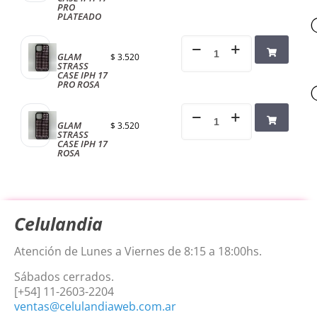
PRO
PLATEADO
GLAM
$
3.520
STRASS
CASE IPH 17
PRO ROSA
GLAM
$
3.520
STRASS
CASE IPH 17
ROSA
Celulandia
Atención de Lunes a Viernes de 8:15 a 18:00hs.
Sábados cerrados.
[+54] 11-2603-2204
ventas@celulandiaweb.com.ar