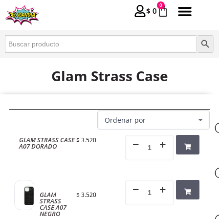
0
$
0
Buscar:
Botón 
Glam Strass Case
GLAM STRASS CASE
$
3.520
A07 DORADO
GLAM
$
3.520
STRASS
CASE A07
NEGRO