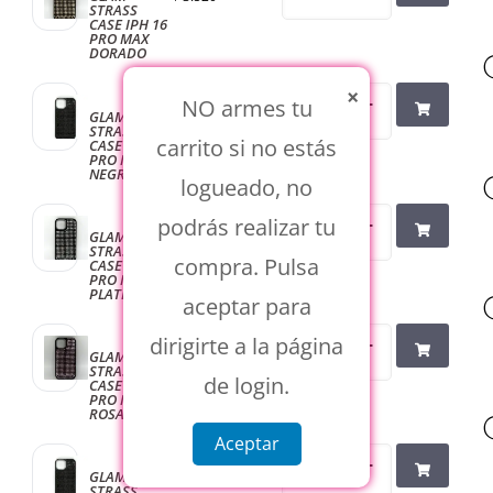
STRASS
CASE IPH 16
PRO MAX
DORADO
×
NO armes tu
GLAM
$
3.520
STRASS
carrito si no estás
CASE IPH 16
PRO MAX
NEGRO
logueado, no
podrás realizar tu
GLAM
$
3.520
STRASS
compra. Pulsa
CASE IPH 16
PRO MAX
PLATEADO
aceptar para
dirigirte a la página
GLAM
$
3.520
STRASS
de login.
CASE IPH 16
PRO MAX
ROSA
Aceptar
GLAM
$
3.520
STRASS