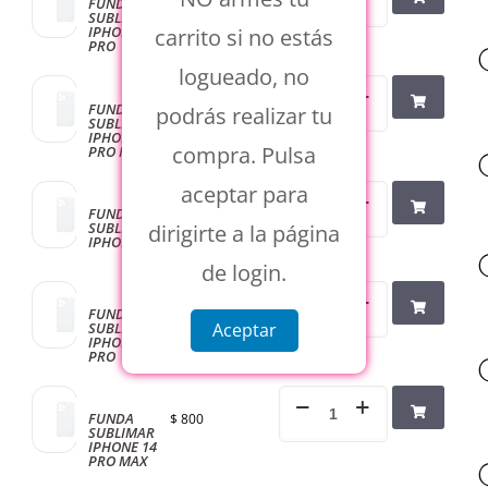
FUNDA
$
800
SUBLIMAR
IPHONE 13
carrito si no estás
PRO
logueado, no
FUNDA
$
800
podrás realizar tu
SUBLIMAR
IPHONE 13
compra. Pulsa
PRO MAX
aceptar para
FUNDA
$
800
SUBLIMAR
dirigirte a la página
IPHONE 14
de login.
FUNDA
$
800
SUBLIMAR
Aceptar
IPHONE 14
PRO
FUNDA
$
800
SUBLIMAR
IPHONE 14
PRO MAX