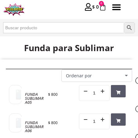
0
$
0
Buscar:
Botón 
Funda para Sublimar
FUNDA
$
800
SUBLIMAR
A05
FUNDA
$
800
SUBLIMAR
A06