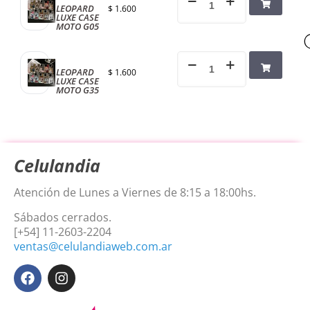
LEOPARD
$
1.600
LUXE CASE
MOTO G05
LEOPARD
$
1.600
LUXE CASE
MOTO G35
Celulandia
Atención de Lunes a Viernes de 8:15 a 18:00hs.
Sábados cerrados.
[+54] 11-2603-2204
ventas@celulandiaweb.com.ar