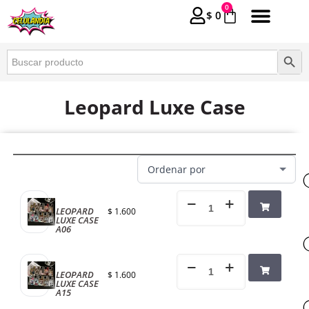
0
$
0
Buscar:
Botón 
Leopard Luxe Case
LEOPARD
$
1.600
LUXE CASE
A06
LEOPARD
$
1.600
LUXE CASE
A15