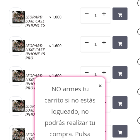
LEOPARD
$
1.600
LUXE CASE
IPHONE 15
LEOPARD
$
1.600
LUXE CASE
IPHONE 15
PRO
LEOPARD
$
1.600
LUXE CASE
IPHONE 15
×
NO armes tu
PRO MAX
carrito si no estás
LEOPARD
$
1.600
logueado, no
LUXE CASE
IPHONE 16
podrás realizar tu
compra. Pulsa
LEOPARD
$
1.600
LUXE CASE