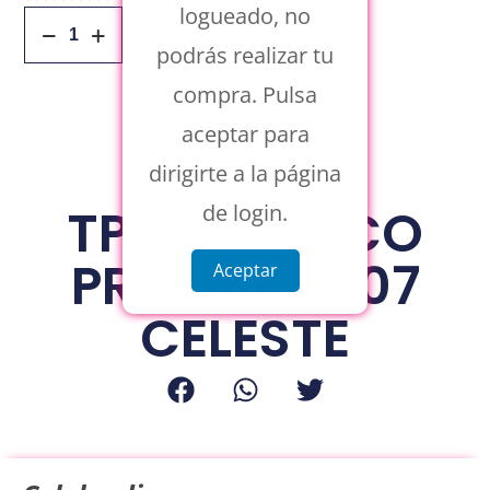
logueado, no
Añadir Al Carrito
podrás realizar tu
compra. Pulsa
aceptar para
dirigirte a la página
TPU ACRILICO
de login.
PREMIUM A07
Aceptar
CELESTE