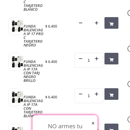
C
TARJETERO
BLANCO
FUNDA
$
6.400
BALENCIAG
A IP 17 PRO
C
TARJETERO
NEGRO
FUNDA
$
6.400
BALENCIAG
A IP 17A
CON TARJ
NEGRO
BRILLO
FUNDA
$
6.400
BALENCIAG
A IP 17A
CON
TARJETERO
BLANCO
×
NO armes tu