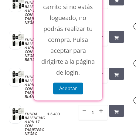
FUNDA
$
6.400
carrito si no estás
BALENCIAG
A IP 17A
CON
logueado, no
TARJETERO
NEGRO
podrás realizar tu
compra. Pulsa
FUNDA
$
6.400
BALENCIAG
A IPH 17
aceptar para
CON TARJ
NEGRO
BRILLO
dirigirte a la página
de login.
FUNDA
$
6.400
BALENCIAG
A IPH 17
Aceptar
CON
TARJETERO
BLANCO
FUNDA
$
6.400
BALENCIAG
A IPH 17
CON
TARJETERO
NEGRO