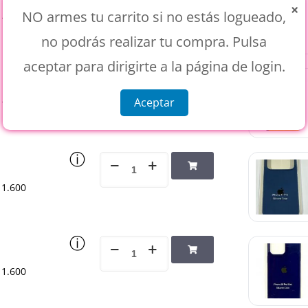
×
NO armes tu carrito si no estás logueado,
1.600
no podrás realizar tu compra. Pulsa
aceptar para dirigirte a la página de login.
ⓘ
Aceptar
1.600
ⓘ
1.600
ⓘ
1.600