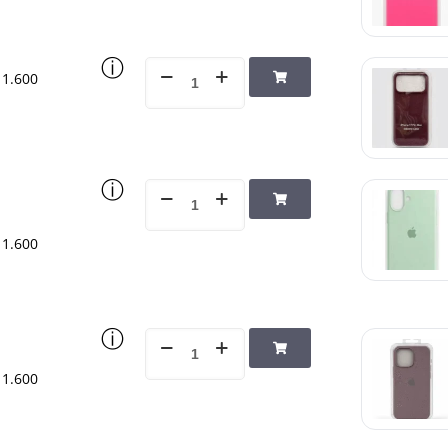
ⓘ
1.600
ⓘ
1.600
ⓘ
1.600