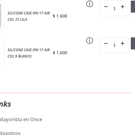
ⓘ
SILICONE CASE IPH 17 AIR
$
1.600
COL 72 LILA
ⓘ
SILICONE CASE IPH 17 AIR
$
1.600
COL 9 BLANCO
inks
Mayorista en Once
Nosotros