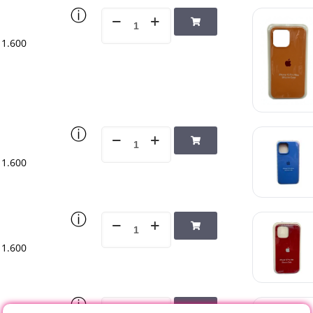
ⓘ
1.600
ⓘ
1.600
ⓘ
1.600
ⓘ