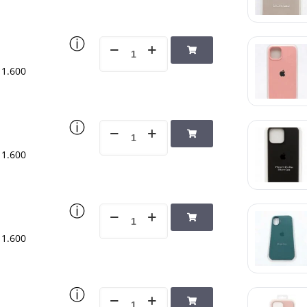
ⓘ
1.600
ⓘ
1.600
ⓘ
1.600
ⓘ