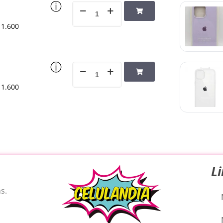
ⓘ
1.600
ⓘ
1.600
L
s.