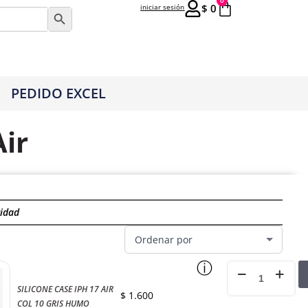
0
$
0
iniciar sesión
Botón de búsqueda
PEDIDO EXCEL
Air
idad
ⓘ
SILICONE CASE IPH 17 AIR
$
1.600
COL 10 GRIS HUMO