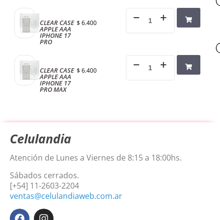
CLEAR CASE
$
6.400
APPLE AAA
×
IPHONE 17
NO armes tu
PRO
carrito si no estás
CLEAR CASE
$
6.400
logueado, no
APPLE AAA
IPHONE 17
PRO MAX
podrás realizar tu
compra. Pulsa
aceptar para
Celulandia
dirigirte a la página
Atención de Lunes a Viernes de 8:15 a 18:00hs.
de login.
Sábados cerrados.
[+54] 11-2603-2204
Aceptar
ventas@celulandiaweb.com.ar