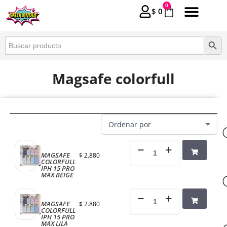
0
$
0
Buscar:
Botón 
Magsafe colorfull
MAGSAFE
$
2.880
COLORFULL
IPH 15 PRO
MAX BEIGE
MAGSAFE
$
2.880
COLORFULL
IPH 15 PRO
MAX LILA