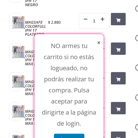
IPH 17
NEGRO
MAGSAFE
$
2.880
COLORFULL
IPH 17
PLATEADO
×
NO armes tu
MAGSAFE
$
2.880
carrito si no estás
COLORFULL
IPH 17 PRO
MAX BEIGE
logueado, no
podrás realizar tu
MAGSAFE
$
2.880
COLORFULL
compra. Pulsa
IPH 17 PRO
MAX LILA
aceptar para
dirigirte a la página
MAGSAFE
$
2.880
COLORFULL
IPH 17 PRO
de login.
MAX NEGRO