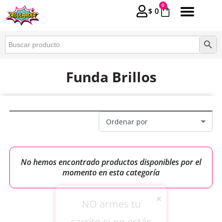
0
$
0
Buscar:
Botón 
Funda Brillos
No hemos encontrado productos disponibles por el
momento en esta categoría
×
NO armes tu
carrito si no estás