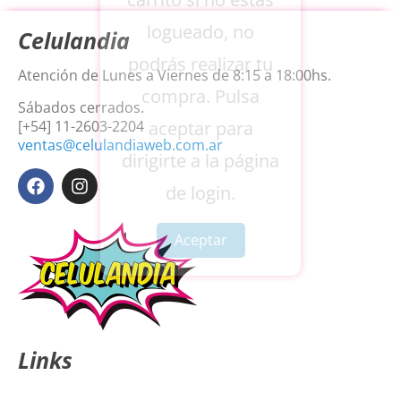
logueado, no
Celulandia
podrás realizar tu
Atención de Lunes a Viernes de 8:15 a 18:00hs.
compra. Pulsa
Sábados cerrados.
aceptar para
[+54] 11-2603-2204
ventas@celulandiaweb.com.ar
dirigirte a la página
de login.
Aceptar
Links