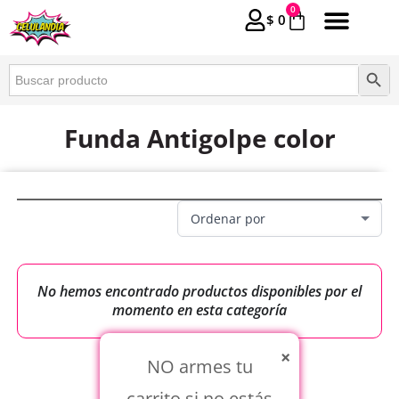
0
$
0
Buscar:
Botón 
Funda Antigolpe color
No hemos encontrado productos disponibles por el
momento en esta categoría
×
NO armes tu
carrito si no estás