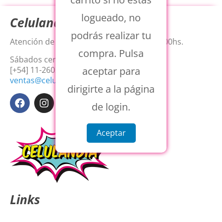
logueado, no
Celulandia
podrás realizar tu
Atención de Lunes a Viernes de 8:15 a 18:00hs.
compra. Pulsa
Sábados cerrados.
aceptar para
[+54] 11-2603-2204
ventas@celulandiaweb.com.ar
dirigirte a la página
de login.
Aceptar
Links