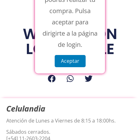
compra. Pulsa
aceptar para
WALLET CON
dirigirte a la página
LOGO APPLE
de login.
BLANCO
Aceptar
Celulandia
Atención de Lunes a Viernes de 8:15 a 18:00hs.
Sábados cerrados.
[+54] 11-2603-2204