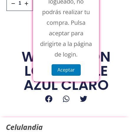
logueado, no
Añadir Al Carrito
podrás realizar tu
compra. Pulsa
aceptar para
dirigirte a la página
WALLET CON
de login.
LOGO APPLE
Aceptar
AZUL CLARO
Celulandia