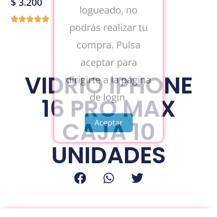
$
3.200
logueado, no
podrás realizar tu
compra. Pulsa
aceptar para
VIDRIO IPHONE
dirigirte a la página
de login.
16 PRO MAX
CAJA 10
Aceptar
UNIDADES