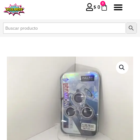
0
$
0
Buscar:
Botón 