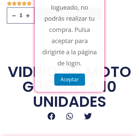
logueado, no
Añadir Al Carrito
podrás realizar tu
compra. Pulsa
aceptar para
dirigirte a la página
de login.
VIDRIO 6D MOTO
Aceptar
G86 CAJA 10
UNIDADES