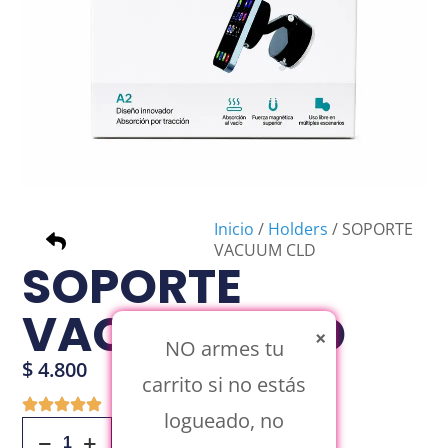
Inicio
/
Holders
/ SOPORTE
VACUUM CLD
SOPORTE
VACUUM CLD
×
NO armes tu
$
4.800
carrito si no estás
logueado, no
Añadir Al Carrito