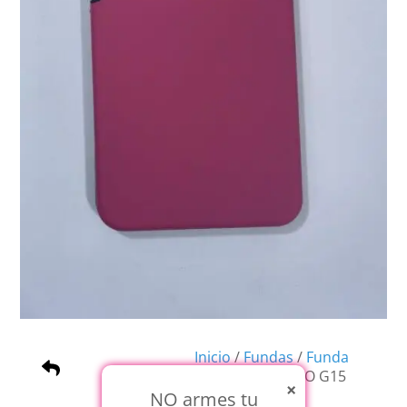
Inicio
/
Fundas
/
Funda
Soft
/ SOFT MOTO G15
×
ROSA OSCURO
NO armes tu