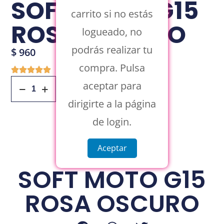
SOFT MOTO G15
carrito si no estás
ROSA OSCURO
logueado, no
podrás realizar tu
$
960
compra. Pulsa
aceptar para
Añadir Al Carrito
dirigirte a la página
de login.
Aceptar
SOFT MOTO G15
ROSA OSCURO