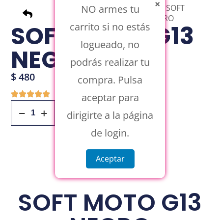
×
NO armes tu
Inicio
/
Ofertas
/ SOFT
MOTO G13 NEGRO
SOFT MOTO G13
carrito si no estás
logueado, no
NEGRO
podrás realizar tu
$
480
compra. Pulsa
aceptar para
Añadir Al Carrito
dirigirte a la página
de login.
Aceptar
SOFT MOTO G13