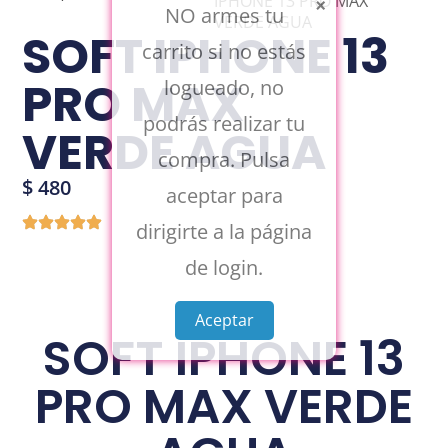
IPHONE 13 PRO MAX
×
NO armes tu
VERDE AGUA
SOFT IPHONE 13
carrito si no estás
PRO MAX
logueado, no
podrás realizar tu
VERDE AGUA
compra. Pulsa
$
480
aceptar para
dirigirte a la página
de login.
Aceptar
SOFT IPHONE 13
PRO MAX VERDE