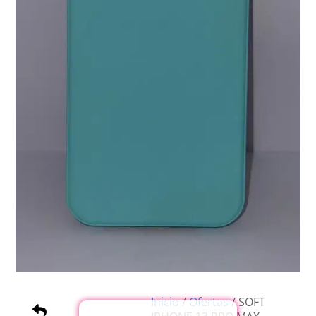
Inicio
/
Ofertas
/ SOFT