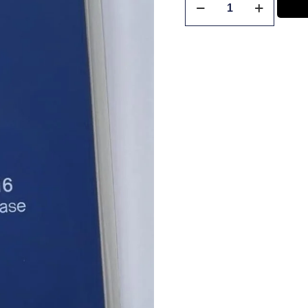
×
NO armes tu carrito si no estás logueado,
no podrás realizar tu compra. Pulsa
aceptar para dirigirte a la página de login.
Aceptar