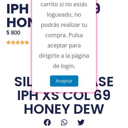
IPH XS COL 69
carrito si no estás
logueado, no
HONEY DEW
podrás realizar tu
$
800
compra. Pulsa
aceptar para
dirigirte a la página
de login.
SILICONE CASE
Aceptar
IPH XS COL 69
HONEY DEW