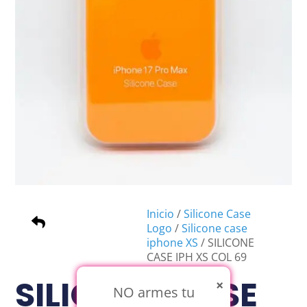
Inicio
/
Silicone Case
Logo
/
Silicone case
iphone XS
/ SILICONE
CASE IPH XS COL 69
HONEY DEW
SILICONE CASE
×
NO armes tu