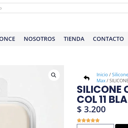
 ONCE
NOSOTROS
TIENDA
CONTACTO
Inicio
/
Silicon
Max
/ SILICON
SILICONE 
COL 11 BL
$
3.200