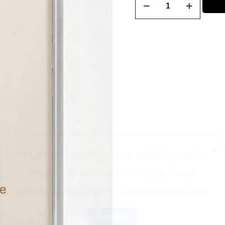
×
NO armes tu carrito si no estás logueado,
no podrás realizar tu compra. Pulsa
aceptar para dirigirte a la página de login.
Aceptar