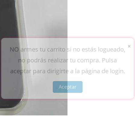
×
NO armes tu carrito si no estás logueado,
no podrás realizar tu compra. Pulsa
aceptar para dirigirte a la página de login.
Aceptar