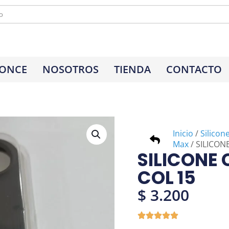
 ONCE
NOSOTROS
TIENDA
CONTACTO
Inicio
/
Silicon
Max
/ SILICON
SILICONE 
COL 15
$
3.200