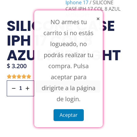
Iphone 17
/ SILICONE
CASE IPH 17 COL 8 AZUL
MIDNIGHT
×
SILICONE CASE
NO armes tu
carrito si no estás
IPH 17 COL 8
logueado, no
AZUL MIDNIGHT
podrás realizar tu
compra. Pulsa
$
3.200
aceptar para
Añadir Al Carrito
dirigirte a la página
de login.
Aceptar