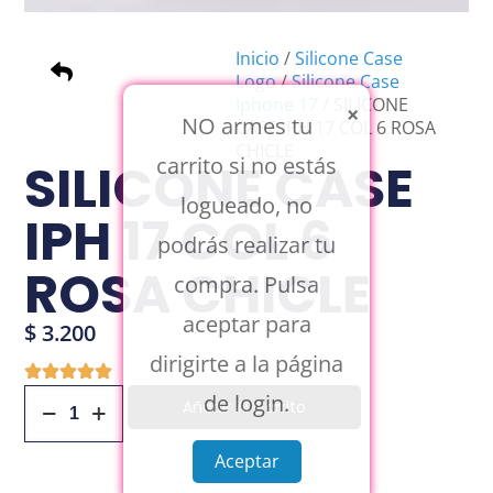
Inicio
/
Silicone Case
Logo
/
Silicone Case
Iphone 17
/ SILICONE
×
NO armes tu
CASE IPH 17 COL 6 ROSA
CHICLE
carrito si no estás
SILICONE CASE
logueado, no
IPH 17 COL 6
podrás realizar tu
ROSA CHICLE
compra. Pulsa
aceptar para
$
3.200
dirigirte a la página
de login.
Añadir Al Carrito
Aceptar