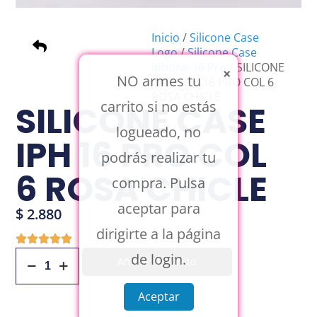
Inicio
/
Silicone Case
Logo
/
Silicone Case
Iphone 16 Pro
/ SILICONE
×
NO armes tu
CASE IPH 16 PRO COL 6
ROSA CHICLE
carrito si no estás
SILICONE CASE
logueado, no
IPH 16 PRO COL
podrás realizar tu
6 ROSA CHICLE
compra. Pulsa
aceptar para
$
2.880
dirigirte a la página
de login.
Añadir Al Carrito
Aceptar