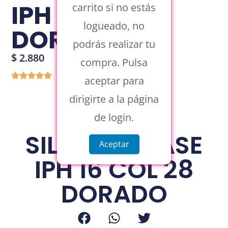
IPH 16 COL 28
carrito si no estás
logueado, no
DORADO
podrás realizar tu
$
2.880
compra. Pulsa
aceptar para
dirigirte a la página
de login.
SILICONE CASE
Aceptar
IPH 16 COL 28
DORADO