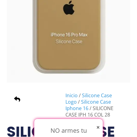
Inicio
/
Silicone Case
Logo
/
Silicone Case
Iphone 16
/ SILICONE
CASE IPH 16 COL 28
DORADO
SILICONE CASE
×
NO armes tu