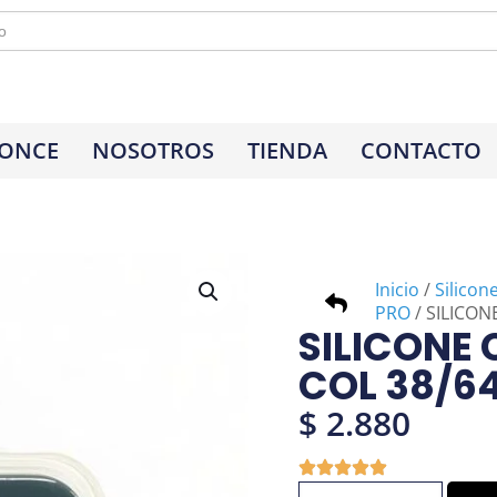
 ONCE
NOSOTROS
TIENDA
CONTACTO
Inicio
/
Silicon
PRO
/ SILICON
SILICONE 
COL 38/6
$
2.880