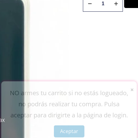
×
NO armes tu carrito si no estás logueado,
no podrás realizar tu compra. Pulsa
aceptar para dirigirte a la página de login.
Aceptar