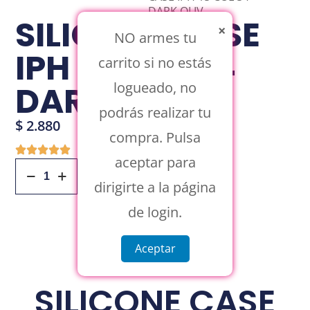
DARK OLIV
SILICONE CASE
×
NO armes tu
IPH 15 COL 54
carrito si no estás
logueado, no
DARK OLIV
podrás realizar tu
$
2.880
compra. Pulsa
aceptar para
Añadir Al Carrito
dirigirte a la página
de login.
Aceptar
SILICONE CASE