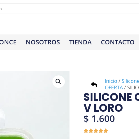
 ONCE
NOSOTROS
TIENDA
CONTACTO
Inicio
/
Silicon
OFERTA
/ SILI
SILICONE 
V LORO
$
1.600