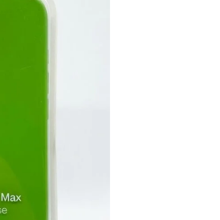
×
NO armes tu carrito si no estás logueado,
no podrás realizar tu compra. Pulsa
aceptar para dirigirte a la página de login.