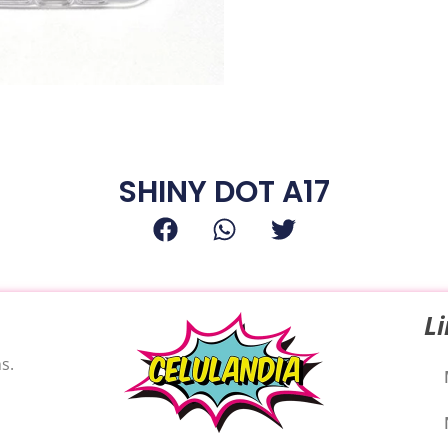
SHINY DOT A17
L
s.