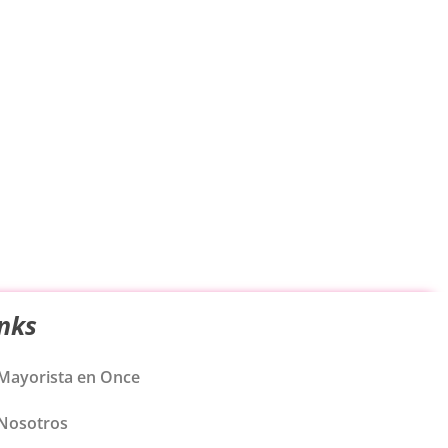
inks
Mayorista en Once
Nosotros