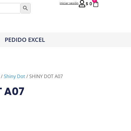
0
$
0
iniciar sesión
Botón de búsqueda
PEDIDO EXCEL
/
Shiny Dot
/ SHINY DOT A07
T A07