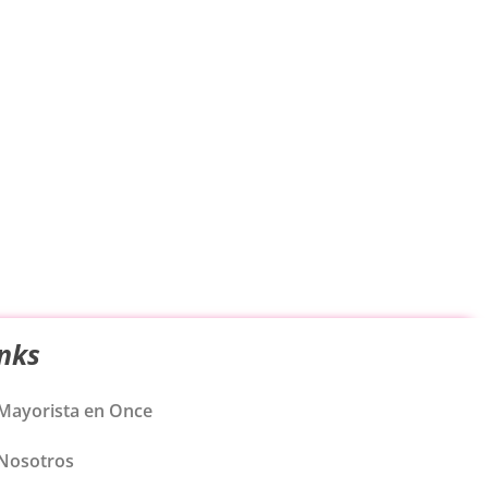
inks
Mayorista en Once
Nosotros