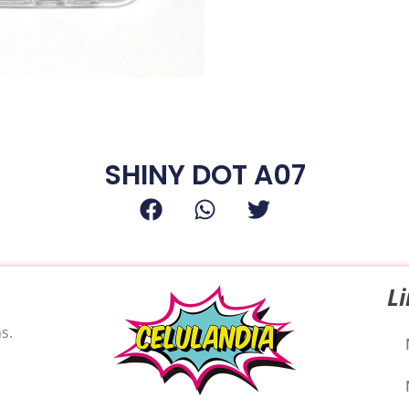
SHINY DOT A07
L
s.