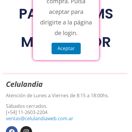
compra. Pulsa
PARLANTE MS
aceptar para
2215 BT
dirigirte a la página
de login.
MULTICOLOR
Aceptar
Celulandia
Atención de Lunes a Viernes de 8:15 a 18:00hs.
Sábados cerrados.
[+54] 11-2603-2204
ventas@celulandiaweb.com.ar