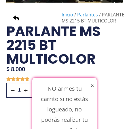
Inicio
/
Parlantes
/ PARLANTE
MS 2215 BT MULTICOLOR
PARLANTE MS
2215 BT
MULTICOLOR
$
8.000
×
NO armes tu
Añadir Al Carrito
carrito si no estás
logueado, no
podrás realizar tu