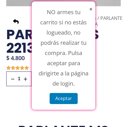
×
NO armes tu
Inicio
/
Parlantes
/ PARLANTE
carrito si no estás
MS 2213 BT ROSA
PARLANTE MS
logueado, no
2213 BT ROSA
podrás realizar tu
compra. Pulsa
$
4.800
aceptar para
dirigirte a la página
Añadir Al Carrito
de login.
Aceptar