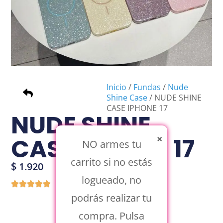
Inicio
/
Fundas
/
Nude
Shine Case
/ NUDE SHINE
CASE IPHONE 17
NUDE SHINE
×
CASE IPHONE 17
NO armes tu
carrito si no estás
$
1.920
logueado, no
podrás realizar tu
compra. Pulsa