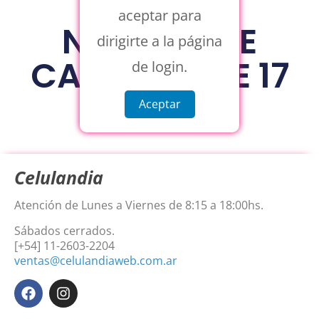
aceptar para
NUDE SHINE
dirigirte a la página
CASE IPHONE 17
de login.
Aceptar
Celulandia
Atención de Lunes a Viernes de 8:15 a 18:00hs.
Sábados cerrados.
[+54] 11-2603-2204
ventas@celulandiaweb.com.ar