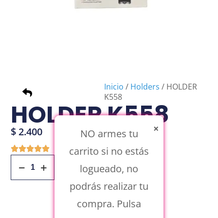
Inicio
/
Holders
/ HOLDER
K558
HOLDER K558
×
$
2.400
NO armes tu
carrito si no estás
Añadir Al Carrito
logueado, no
podrás realizar tu
compra. Pulsa