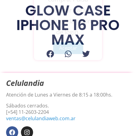
GLOW CASE
aceptar para
IPHONE 16 PRO
dirigirte a la página
de login.
MAX
Aceptar
Celulandia
Atención de Lunes a Viernes de 8:15 a 18:00hs.
Sábados cerrados.
[+54] 11-2603-2204
ventas@celulandiaweb.com.ar