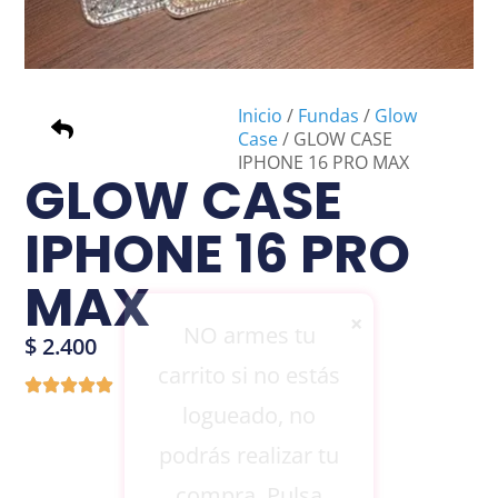
Inicio
/
Fundas
/
Glow
Case
/ GLOW CASE
IPHONE 16 PRO MAX
GLOW CASE
IPHONE 16 PRO
MAX
×
NO armes tu
$
2.400
carrito si no estás
logueado, no
podrás realizar tu
compra. Pulsa