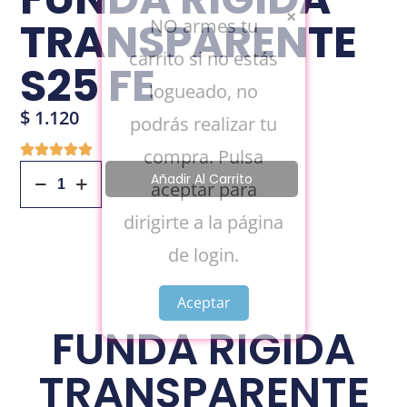
×
TRANSPARENTE
NO armes tu
carrito si no estás
S25 FE
logueado, no
$
1.120
podrás realizar tu
compra. Pulsa
Añadir Al Carrito
aceptar para
dirigirte a la página
de login.
Aceptar
FUNDA RIGIDA
TRANSPARENTE