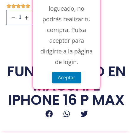
logueado, no
Añadir Al Carrito
podrás realizar tu
compra. Pulsa
aceptar para
dirigirte a la página
de login.
FUNDA BRILLO EN
Aceptar
MAGSAFE
IPHONE 16 P MAX