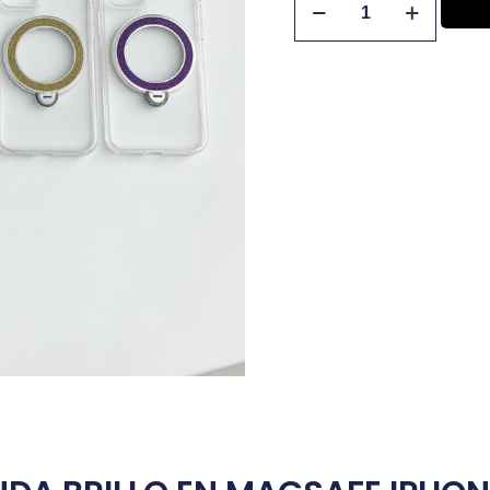
×
NO armes tu carrito si no estás logueado,
no podrás realizar tu compra. Pulsa
aceptar para dirigirte a la página de login.
Aceptar