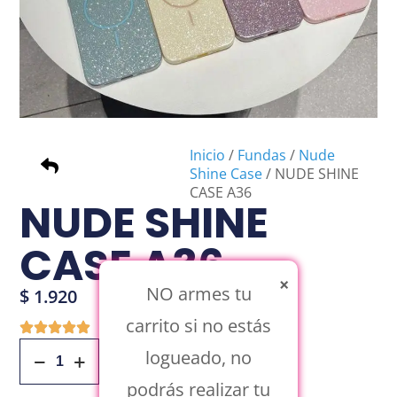
Inicio
/
Fundas
/
Nude
Shine Case
/ NUDE SHINE
CASE A36
NUDE SHINE
CASE A36
×
NO armes tu
$
1.920
carrito si no estás
logueado, no
Añadir Al Carrito
podrás realizar tu