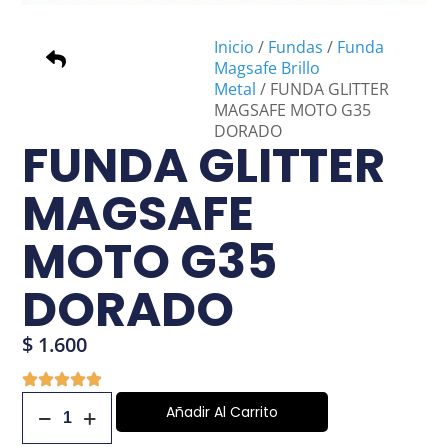
Inicio
/
Fundas
/
Funda
Magsafe Brillo
Metal
/ FUNDA GLITTER
MAGSAFE MOTO G35
×
DORADO
NO armes tu
FUNDA GLITTER
carrito si no estás
MAGSAFE
logueado, no
MOTO G35
podrás realizar tu
compra. Pulsa
DORADO
aceptar para
$
1.600
dirigirte a la página
de login.
Añadir Al Carrito
Aceptar