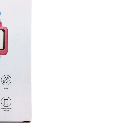
×
NO armes tu carrito si no estás logueado,
no podrás realizar tu compra. Pulsa
aceptar para dirigirte a la página de login.
Aceptar