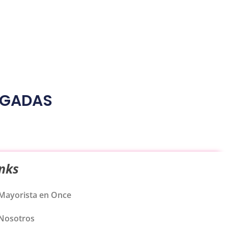
LGADAS
inks
Mayorista en Once
Nosotros