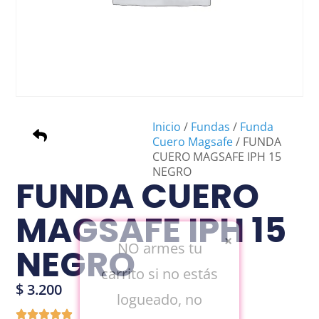
Inicio
/
Fundas
/
Funda
Cuero Magsafe
/ FUNDA
CUERO MAGSAFE IPH 15
NEGRO
FUNDA CUERO
MAGSAFE IPH 15
×
NO armes tu
NEGRO
carrito si no estás
$
3.200
logueado, no