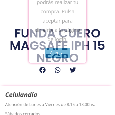
podrás realizar tu
compra. Pulsa
aceptar para
FUNDA CUERO
dirigirte a la página
de login.
MAGSAFE IPH 15
NEGRO
Aceptar
Celulandia
Atención de Lunes a Viernes de 8:15 a 18:00hs.
Sábados cerrados.