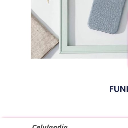
FUN
Celulandia