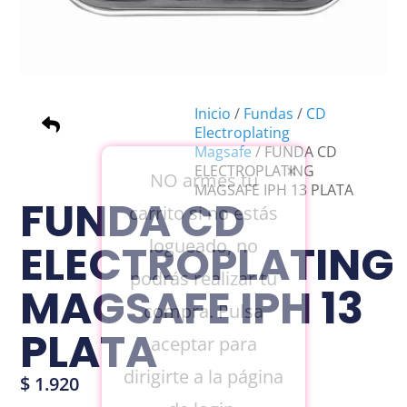
Inicio
/
Fundas
/
CD
Electroplating
Magsafe
/ FUNDA CD
×
ELECTROPLATING
NO armes tu
MAGSAFE IPH 13 PLATA
FUNDA CD
carrito si no estás
logueado, no
ELECTROPLATING
podrás realizar tu
MAGSAFE IPH 13
compra. Pulsa
PLATA
aceptar para
dirigirte a la página
$
1.920